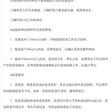
(8)加热或冷却结构也可根据输送介质的需要提供；
三螺杆泵几乎没有磨损，三螺杆泵只要选择正确，使用寿命长。
三螺杆泵(10)工作效率好。
●运输各种油类时应注意的事项：
1、在输送40~150mm2/s油时，可根据泵的高工作压力使用。
2、输送低于40mm2/s的油，应降低血压，以确认泵的流量和寿命。
3、输送150mm2/s以上的油，进油管太长，弯头太多。如果泵在工作过程中
产生噪音或振动，应考虑更换低速电机运行或缩短吸入管，以减少弯头。
●安装要求:
1、安装前，检查泵的油封是否良好，泵在运输过程中是否损坏。可以用手
转动联轴器是否卡住。如有，应拆卸泵进行清洗、修理和校正。
2、泵的进油和排油管道安装时，其管径不得小于泵的进油和出油口径，进
油管道不得过长，弯头不得过多，否则会影响泵的工作状态。