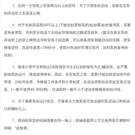
3、在同一主管线上安装两台以上的泵时，为了方便泵的启动，需要在近泵
的排油管上安装逆止阀。
4、对于在较高温度(60℃以上)下输送粘度较高的油(如重油)的备用泵，需要
是热备用泵，否则泵在低温下启动会导致电机过载或泵损坏。(建议在靠近泵的
排油管上的逆止阀旁边并联安装小回流阀，可以将备用泵稍微启动回流阀，使泵
慢慢逆转，其逆转速度≤100转/分，使部分热油经常通过泵内，达到泵热备用的
目的)。
5、输送介质中含有机(以实际报告为主)(以实际报告为主)械杂质。会严重
影响泵的运行，降低使用寿命。因此，在安装泵之前，需要仔细去除进油管中的
焊渣、沙粒等杂质，并根据工作条件和介质粘度，在进油管附近的泵处安装过滤
器。(一般可使用40~80目网)，过滤面积一般不小于进油管横截面积的20倍。
6、为了观察泵的运行状态，尽量将压力表和真空表连接到泵进油口和排油
口的螺纹孔上。
7、原动机和泵的转轴需要在同一轴上，联轴器圆周上可以使用直尺测隙90
间隔。°处检查。