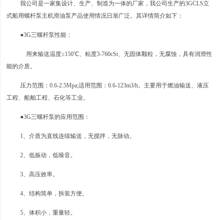
我公司是一家集设计、生产、制造为一体的厂家，我公司生产的3GCLS立
式船用螺杆泵主机滑油泵产品使用情况日渐广泛。其详情简介如下：
●3G三螺杆泵性能：
用来输送温度≤150℃、粘度3-760cSt、无固体颗粒，无腐蚀，具有润滑性
能的介质。
压力范围：0.6-2.5Mpa;适用范围：0.6-123m3/h。主要用于燃油输送、液压
工程、船舶工程、石化等工业。
●3G三螺杆泵的应用范围：
1、介质为直线连续输送，无搅拌，无脉动。
2、低振动，低噪音。
3、高压效率。
4、结构简单，拆装方便。
5、体积小，重量轻。