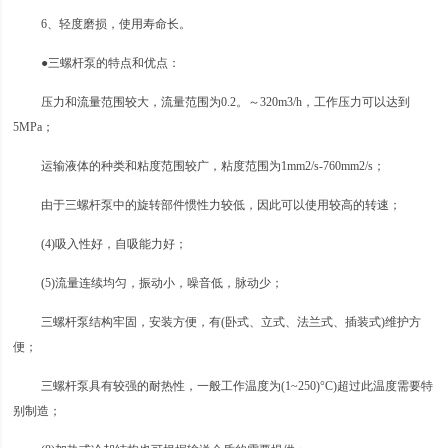
6、轻度磨损，使用寿命长。
●三螺杆泵的特点和优点：
压力和流量范围较大，流量范围为0.2。～320m3/h，工作压力可以达到
5MPa；
运输液体的种类和粘度范围较广，粘度范围为1mm2/s-760mm2/s；
由于三螺杆泵中的旋转部件惯性力较低，因此可以使用较高的转速；
(4)吸入性好，自吸能力好；
(5)流量连续均匀，振动小，噪音低，脉动少；
三螺杆泵结构牢固，安装方便，有(卧式、立式、法兰式、插装式)维护方
便；
三螺杆泵具有较强的耐热性，一般工作温度为(1~250)°C)超过此温度需要特
别制造；